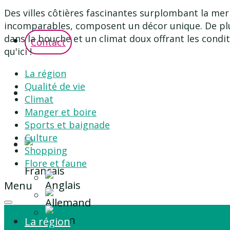
Des villes côtières fascinantes surplombant la mer
incomparables, composent un décor unique. De plus,
dans la bouche et un climat doux offrant les condit
Contact
qu'ici !
La région
Qualité de vie
Climat
Manger et boire
Sports et baignade
Culture
Shopping
Flore et faune
Menu
La région