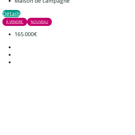
Maison de campagne
Détails
À VENDRE
NOUVEAU
165.000€