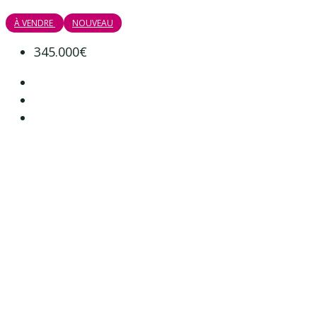
À VENDRE
NOUVEAU
345.000€